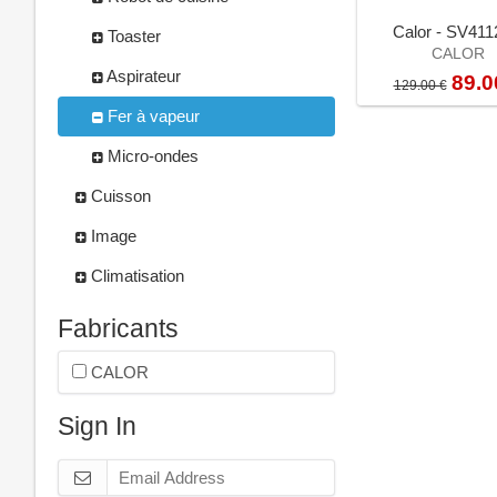
Calor - SV41
Toaster
CALOR
Aspirateur
89.0
129.00 €
Fer à vapeur
Micro-ondes
Cuisson
Image
Climatisation
Fabricants
CALOR
Sign In