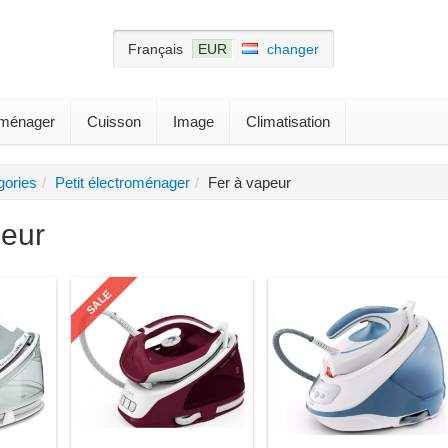
Français
EUR
changer
roménager
Cuisson
Image
Climatisation
gories
Petit électroménager
Fer à vapeur
peur
SALE