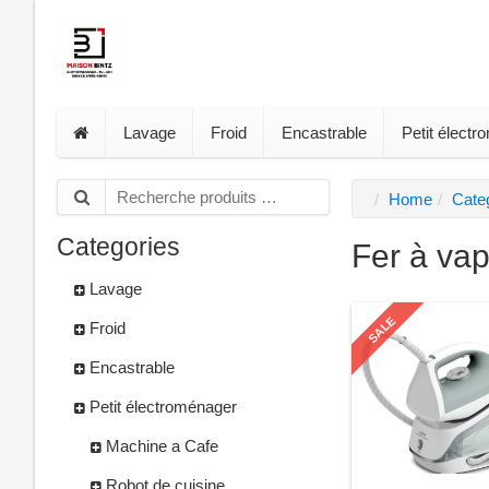
Lavage
Froid
Encastrable
Petit élect
Home
Cate
Categories
Fer à va
Lavage
SALE
Froid
Encastrable
Petit électroménager
Machine a Cafe
Robot de cuisine