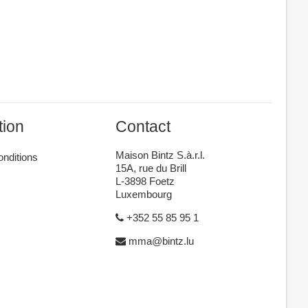
tion
Contact
Maison Bintz S.à.r.l.
onditions
15A, rue du Brill
L-3898 Foetz
Luxembourg
+352 55 85 95 1
mma@bintz.lu