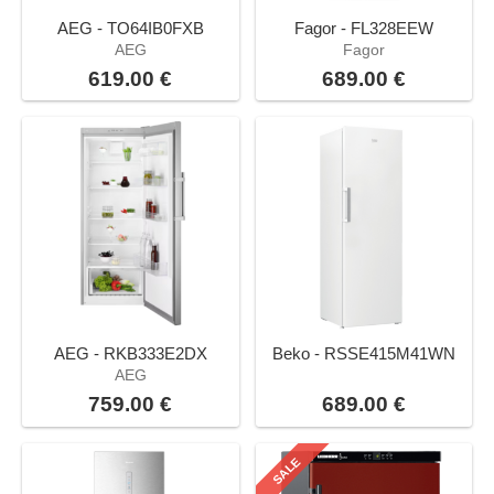
AEG - TO64IB0FXB
Fagor - FL328EEW
AEG
Fagor
619.00 €
689.00 €
AEG - RKB333E2DX
Beko - RSSE415M41WN
AEG
759.00 €
689.00 €
SALE