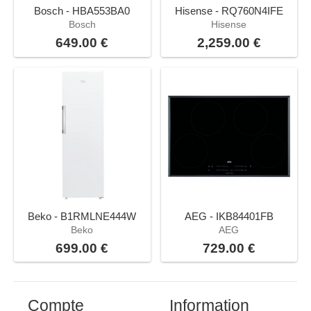
Bosch - HBA553BA0
Hisense - RQ760N4IFE
Bosch
Hisense
649.00 €
2,259.00 €
Beko - B1RMLNE444W
AEG - IKB84401FB
Beko
AEG
699.00 €
729.00 €
Compte
Information