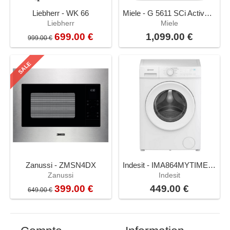
Liebherr - WK 66
Miele - G 5611 SCi Active Inox
Liebherr
Miele
699.00 €
1,099.00 €
999.00 €
SALE
Zanussi - ZMSN4DX
Indesit - IMA864MYTIMEFR
Zanussi
Indesit
399.00 €
449.00 €
649.00 €